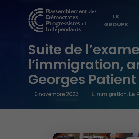
Skip
to
LE
GROUPE
main
content
Suite de l’exame
Hit enter to search or ESC to close
l’immigration, a
Georges Patient
6 novembre 2023
L’Immigration
,
La 