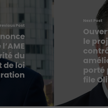
Next Post
revious Post
Ouver
dénonce
le pro
e l’AME
contrô
rité du
amélio
 de loi
porté 
ration
file Ol