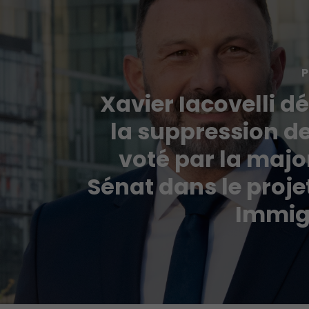
P
Xavier Iacovelli 
la suppression d
voté par la majo
Sénat dans le projet
Immig