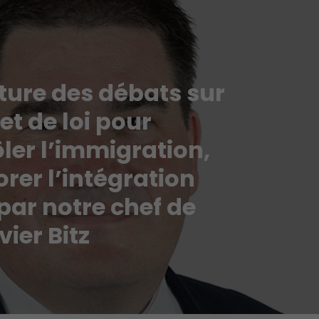
ture des débats sur
jet de loi pour
ler l’immigration,
rer l’intégration
par notre chef de
ivier Bitz