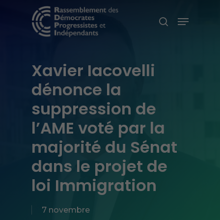
Skip
Menu
search
to
main
content
Xavier Iacovelli
dénonce la
suppression de
l’AME voté par la
majorité du Sénat
dans le projet de
loi Immigration
7 novembre