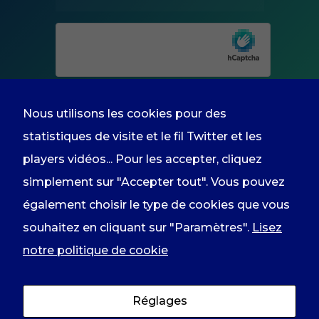
facultatifs. Ils
sont
nécessaires au
fonctionnement
du site Web.
Nous utilisons les cookies pour des
Experience
Afin que notre
statistiques de visite et le fil Twitter et les
site Web
fonctionne au
En renseignant votre adresse email
players vidéos... Pour les accepter, cliquez
mieux lors de
vous acceptez de recevoir
simplement sur "Accepter tout". Vous pouvez
votre visite. Si
vous refusez
l'information du groupe par courrier
également choisir le type de cookies que vous
ces cookies,
certaines
électronique et vous prenez
souhaitez en cliquant sur "Paramètres".
Lisez
fonctionnalités
connaissance de notre
politique de
notre politique de cookie
disparaîtront
du site
confidentialité
.
comme le fil
Twitter ou les
Réglages
players
YouTube ou