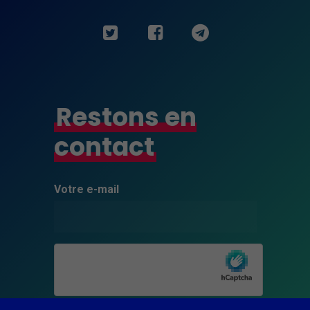
Minimal
Ces cookies ne
Restons en
sont pas
facultatifs. Ils
contact
sont
nécessaires au
fonctionnement
du site Web.
Votre e-mail
Experience
Afin que notre
site Web
fonctionne au
mieux lors de
votre visite. Si
vous refusez