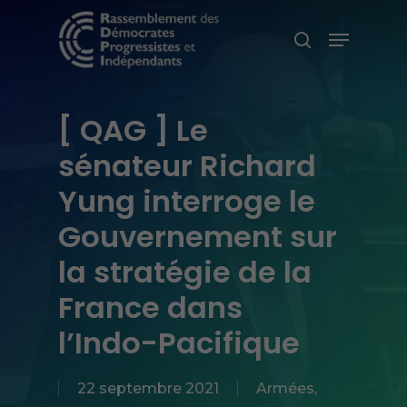
Skip
Menu
search
to
main
content
[ QAG ] Le
sénateur Richard
Yung interroge le
Gouvernement sur
la stratégie de la
France dans
l’Indo-Pacifique
22 septembre 2021
Armées
,