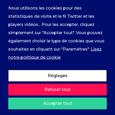
ces cookies,
certaines
Nous utilisons les cookies pour des
fonctionnalités
statistiques de visite et le fil Twitter et les
disparaîtront
du site
En renseignant votre adresse email
players vidéos... Pour les accepter, cliquez
comme le fil
Twitter ou les
vous acceptez de recevoir
simplement sur "Accepter tout". Vous pouvez
players
l'information du groupe par courrier
YouTube ou
également choisir le type de cookies que vous
Vimeo.
électronique et vous prenez
souhaitez en cliquant sur "Paramètres".
Lisez
connaissance de notre
politique de
notre politique de cookie
confidentialité
.
Réglages
2023 © RDPI Rassemblement des
Refuser tout
Démocrates, Progressistes et
Indépendants /
Mentions légales
–
Accepter tout
Politique de confidentialité