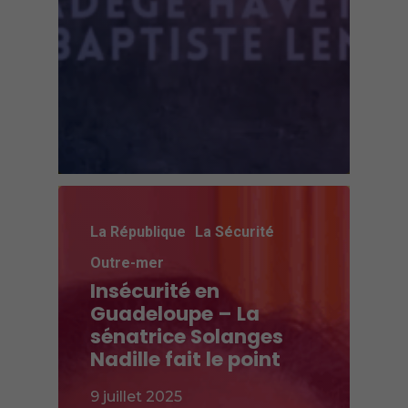
La République
La Sécurité
Outre-mer
Insécurité en
Guadeloupe – La
sénatrice Solanges
Nadille fait le point
9 juillet 2025