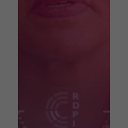
Minimal
Ces cookies ne
sont pas
facultatifs. Ils
sont
nécessaires au
fonctionnement
du site Web.
Experience
Afin que notre
site Web
fonctionne au
mieux lors de
votre visite. Si