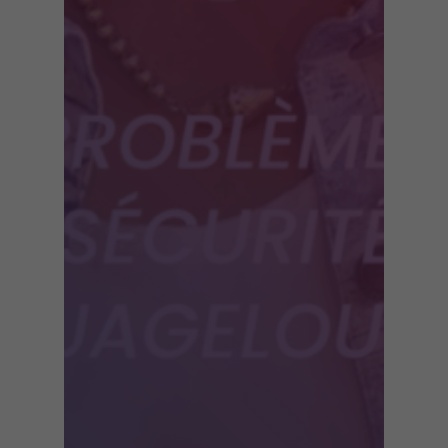
vous refusez
ces cookies,
certaines
fonctionnalités
disparaîtront
du site
comme le fil
Twitter ou les
players
YouTube ou
Vimeo.