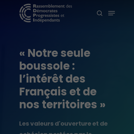
Skip
Menu
search
to
main
content
« Notre seule
boussole :
l’intérêt des
Français et de
nos territoires »
Les valeurs d'ouverture et de