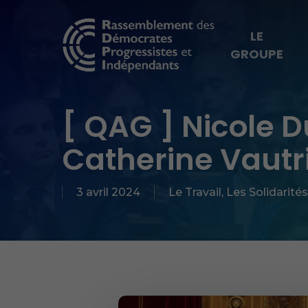
Skip
to
LE
GROUPE
main
content
Hit enter to search or ESC to close
[ QAG ] Nicole D
Catherine Vautr
3 avril 2024
Le Travail
,
Les Solidarités