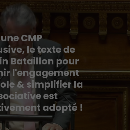
 une CMP
sive, le texte de
n Bataillon pour
nir l'engagement
le & simplifier la
sociative est
tivement adopté !