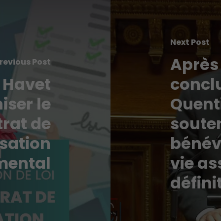
Next Post
Après
revious Post
 Havet
conclu
iser le
Quenti
rat de
soute
sation
bénévo
mental
vie as
défini