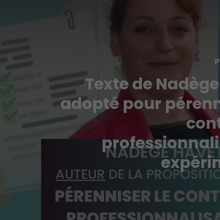
P
Texte de Nadège
adopté pour pérenn
cont
professionnali
expéri