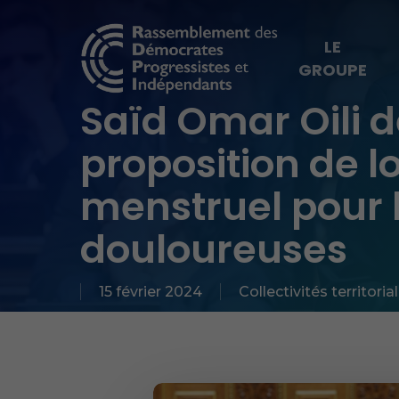
Skip
to
LE
GROUPE
main
content
Saïd Omar Oili d
Hit enter to search or ESC to close
proposition de lo
menstruel pour 
douloureuses
15 février 2024
Collectivités territoria