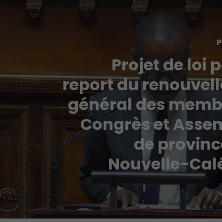
P
Projet de loi 
report du renouvel
général des memb
Congrès et Asse
de provinc
Nouvelle-Cal