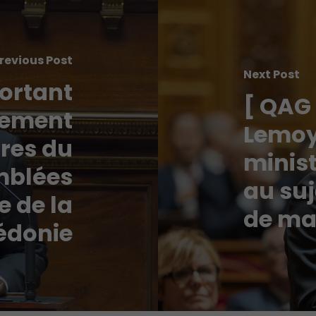
revious Post
Next Post
portant
[ QAG
lement
Lemoy
res du
minist
mblées
au suj
e de la
de ma
édonie