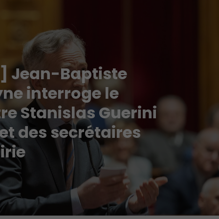
 ] Jean-Baptiste
ne interroge le
re Stanislas Guerini
et des secrétaires
irie