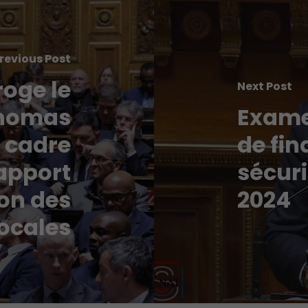
revious Post
oge le
Next Post
Thomas
Examen
 cadre
de fi
rapport
sécuri
ion des
2024
locales