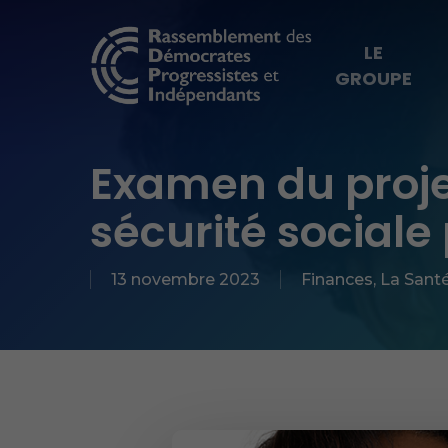
Skip
to
LE
GROUPE
main
content
Hit enter to search or ESC to close
Examen du proje
sécurité sociale
13 novembre 2023
Finances
,
La Sant