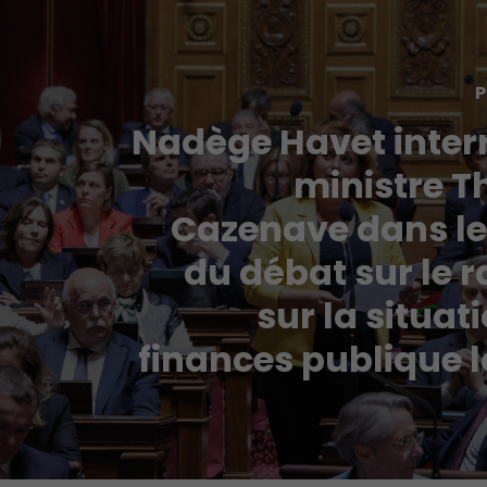
P
Nadège Havet interr
ministre 
Cazenave dans le
du débat sur le 
sur la situat
finances publique 