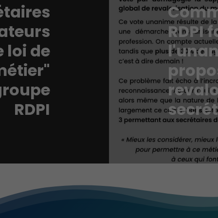
étaires
Commu
nateurs
RDPI f
 loi de
l'unan
métier"
propos
groupe
revalo
RDPI
secrét
Minimal
Ces cookies ne