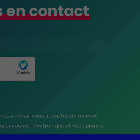
 en contact
dresse email vous acceptez de recevoir
 par courrier électronique et vous prenez
politique de confidentialité
.