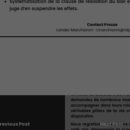
revious Post
Next Post