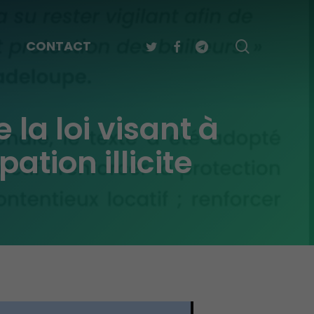
TWITTER
FACEBOOK
TELEGRAM
search
CONTACT
la loi visant à
tion illicite