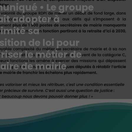
niqué • Le groupe
ait adopter à
imité sa
ition de loi pour
riser le métier de
aire de mairie