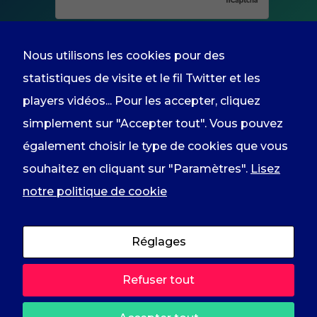
vous refusez
ces cookies,
certaines
fonctionnalités
Nous utilisons les cookies pour des
disparaîtront
du site
statistiques de visite et le fil Twitter et les
comme le fil
En renseignant votre adresse email
players vidéos... Pour les accepter, cliquez
Twitter ou les
players
vous acceptez de recevoir
simplement sur "Accepter tout". Vous pouvez
YouTube ou
Vimeo.
l'information du groupe par courrier
également choisir le type de cookies que vous
électronique et vous prenez
souhaitez en cliquant sur "Paramètres".
Lisez
connaissance de notre
politique de
notre politique de cookie
confidentialité
.
Réglages
2023 © RDPI Rassemblement des
Refuser tout
Démocrates, Progressistes et
Indépendants /
Mentions légales
–