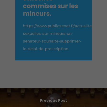
commises sur les
mineurs.
https://www.publicsenat.fr/actualites/socie
sexuelles-sur-mineurs-un-
senateur-souhaite-supprimer-
le-delai-de-prescription
Previous Post