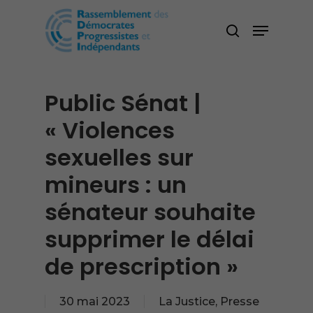
Skip
Menu
search
to
main
content
Public Sénat |
« Violences
sexuelles sur
mineurs : un
sénateur souhaite
supprimer le délai
de prescription »
30 mai 2023
La Justice
,
Presse