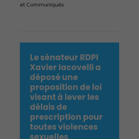
et Communiqués
Le sénateur RDPI
Xavier Iacovelli a
déposé une
proposition de loi
visant à lever les
délais de
prescription pour
toutes violences
sexuelles