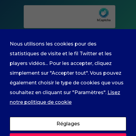
facultatifs. Ils
sont
nécessaires au
fonctionnement
du site Web.
Nous utilisons les cookies pour des
Experience
Afin que notre
statistiques de visite et le fil Twitter et les
site Web
En renseignant votre adresse email
players vidéos... Pour les accepter, cliquez
fonctionne au
mieux lors de
vous acceptez de recevoir
simplement sur "Accepter tout". Vous pouvez
votre visite. Si
vous refusez
l'information du groupe par courrier
également choisir le type de cookies que vous
ces cookies,
électronique et vous prenez
souhaitez en cliquant sur "Paramètres".
Lisez
certaines
fonctionnalités
connaissance de notre
politique de
notre politique de cookie
disparaîtront
du site
confidentialité
.
comme le fil
Twitter ou les
Réglages
players
YouTube ou