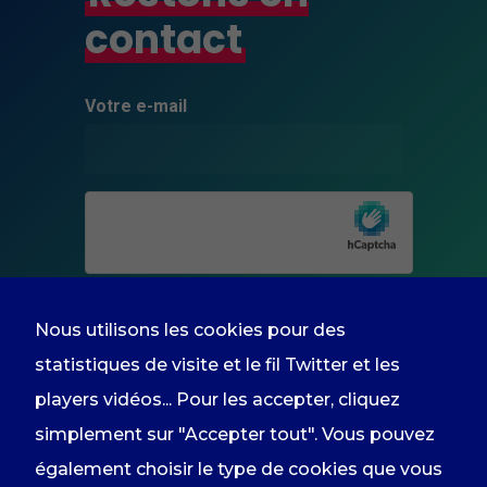
contact
Minimal
Ces cookies ne
sont pas
facultatifs. Ils
Votre e-mail
sont
nécessaires au
fonctionnement
du site Web.
Experience
Afin que notre
site Web
fonctionne au
Nous utilisons les cookies pour des
mieux lors de
votre visite. Si
statistiques de visite et le fil Twitter et les
vous refusez
En renseignant votre adresse email
ces cookies,
players vidéos... Pour les accepter, cliquez
certaines
vous acceptez de recevoir
simplement sur "Accepter tout". Vous pouvez
fonctionnalités
disparaîtront
l'information du groupe par courrier
également choisir le type de cookies que vous
du site