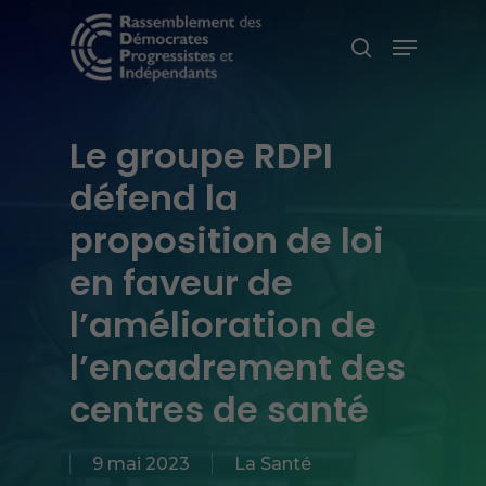
Skip
Menu
search
to
main
content
Le groupe RDPI
défend la
proposition de loi
en faveur de
l’amélioration de
l’encadrement des
centres de santé
9 mai 2023
La Santé