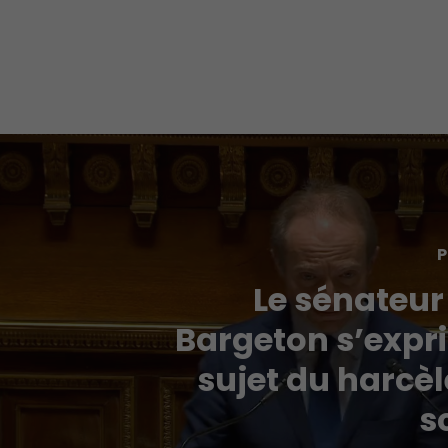
P
Le sénateur
Bargeton s’expr
sujet du harcè
s