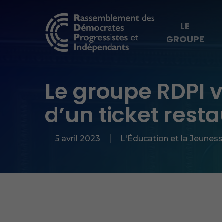
Skip
to
LE
GROUPE
main
content
Hit enter to search or ESC to close
Le groupe RDPI v
d’un ticket rest
5 avril 2023
L'Éducation et la Jeunes