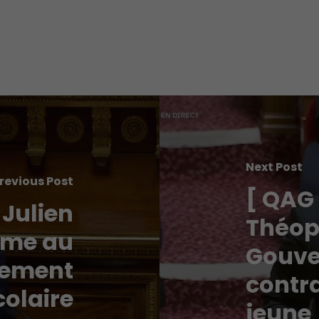
Next Post
revious Post
[ QAG
 Julien
Théoph
ime au
Gouve
lement
contr
colaire
jeune