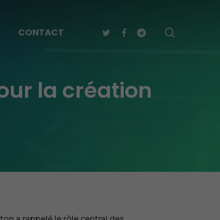
TWITTER
FACEBOOK
TELEGRAM
search
CONTACT
our la création
on a rappelé le rôle central des