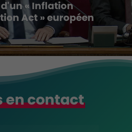
 d'un « Inflation
tion Act » européen
 en contact