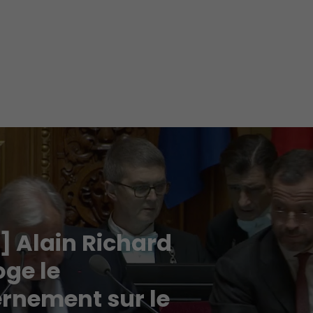
] Alain Richard
oge le
rnement sur le