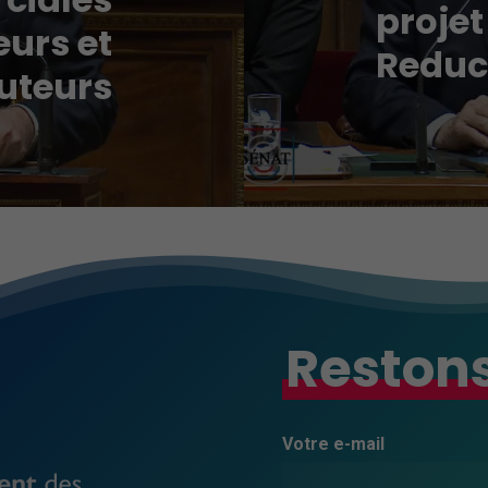
projet
eurs et
Reduc
buteurs
Restons
Votre e-mail