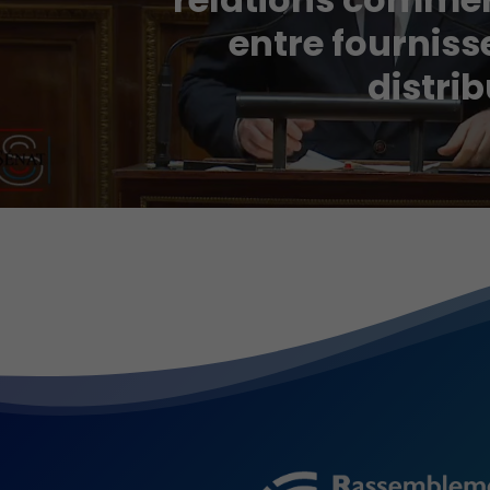
entre fourniss
distri