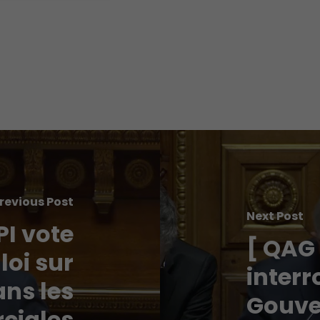
revious Post
Next Post
PI vote
[ QAG 
loi sur
interr
ans les
Gouve
ciales