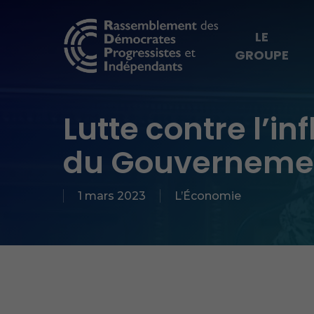
Skip
to
LE
GROUPE
main
content
Hit enter to search or ESC to close
Lutte contre l’in
du Gouverneme
1 mars 2023
L’Économie