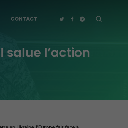
TWITTER
FACEBOOK
TELEGRAM
search
CONTACT
I salue l’action
rre en Ukraine, l’Europe fait face à