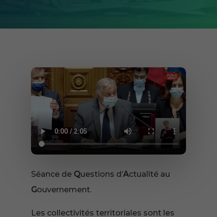
Séance de
Q
uestions d’
A
ctualité au
G
ouvernement.
Les collectivités territoriales sont les