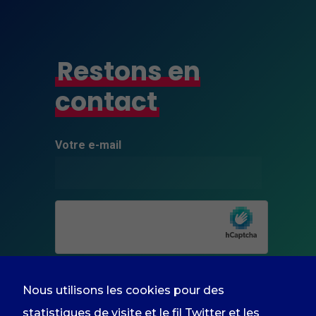
Restons en
Minimal
Ces cookies ne
sont pas
contact
facultatifs. Ils
sont
nécessaires au
fonctionnement
Votre e-mail
du site Web.
Experience
Afin que notre
site Web
fonctionne au
mieux lors de
votre visite. Si
vous refusez
Nous utilisons les cookies pour des
ces cookies,
certaines
statistiques de visite et le fil Twitter et les