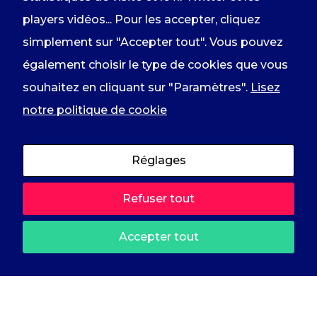
fonctionnalités
En renseignant votre adresse email
players vidéos... Pour les accepter, cliquez
disparaîtront
du site
vous acceptez de recevoir
simplement sur "Accepter tout". Vous pouvez
comme le fil
Twitter ou les
l'information du groupe par courrier
également choisir le type de cookies que vous
players
électronique et vous prenez
souhaitez en cliquant sur "Paramètres".
Lisez
YouTube ou
Vimeo.
connaissance de notre
politique de
notre politique de cookie
confidentialité
.
Réglages
2023 © RDPI Rassemblement des
Refuser tout
Démocrates, Progressistes et
Indépendants /
Mentions légales
–
Accepter tout
Politique de confidentialité