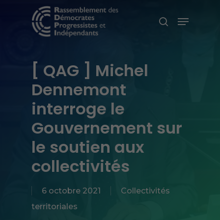
Skip
Menu
search
to
main
content
[ QAG ] Michel
Dennemont
interroge le
Gouvernement sur
le soutien aux
collectivités
6 octobre 2021
Collectivités
territoriales